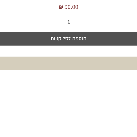
מחיר
הוספה לסל קניות
זמות. ציונות. קיימות.
קב אקולוגי, השוכן בכפר ציפורי, הוא פרי חזונו של גל 
לאחר קריירה כמהנדס. היקב מטפח שלושה כרמים ציורי
 תיכוני של ציפורי: כרם ברוך, כרם גילבוע וכרם מעלה