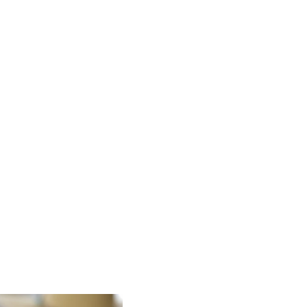
מגוון זנים כולל קריניאן, שיראז, גרנאש, מרסלן, רוסאן 
ם הים תיכוני שלנו, ואף מגדלים את זן היעל העתיק. ב
לאות מחדשת וקיימות, משלבים חדשנות עם מסורת, ו
ילת היקב להשתתף בתהליכי הגידול הבציר והכנת היי
 לטעום את הקסם של יקב יונה - חוויה ייחודית של טע
היסטוריה וחדשנות בכל לגימה!
ב
חנות היין