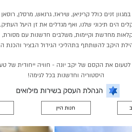
מגוון זנים כולל קריניאן, שיראז, גרנאש, מרסלן, רוסאן 
ם הים תיכוני שלנו, ואף מגדלים את זן היעל העתיק. ב
לאות מחדשת וקיימות, משלבים חדשנות עם מסורת, ו
ילת היקב להשתתף בתהליכי הגידול הבציר והכנת היי
 לטעום את הקסם של יקב יונה - חוויה ייחודית של טע
היסטוריה וחדשנות בכל לגימה!
ב
חנות היין