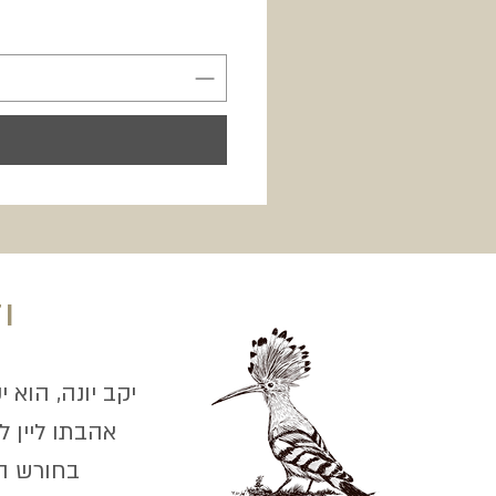
י
יקב יונה, הוא י
אהבתו ליין 
בחורש הים