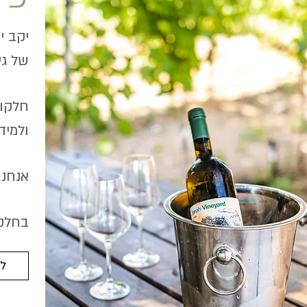
יקב י
של גיד
חלקות
ולמיד
אנחנו
בחלקת
<<